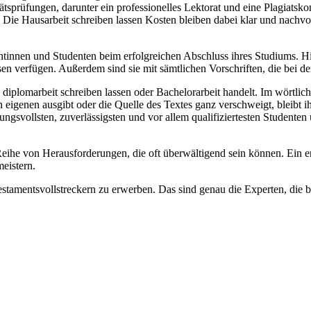
prüfungen, darunter ein professionelles Lektorat und eine Plagiatskontr
. Die Hausarbeit schreiben lassen Kosten bleiben dabei klar und nachvo
ntinnen und Studenten beim erfolgreichen Abschluss ihres Studiums. Hie
verfügen. Außerdem sind sie mit sämtlichen Vorschriften, die bei der E
diplomarbeit schreiben lassen oder Bachelorarbeit handelt. Im wörtlich
igenen ausgibt oder die Quelle des Textes ganz verschweigt, bleibt ihm
tungsvollsten, zuverlässigsten und vor allem qualifiziertesten Studente
eihe von Herausforderungen, die oft überwältigend sein können. Ein er
meistern.
stamentsvollstreckern zu erwerben. Das sind genau die Experten, die be