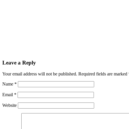
nv casino
wolf treasure pokies
promo code for 1xbet
Leave a Reply
Your email address will not be published.
Required fields are marked
Name
*
Email
*
Website