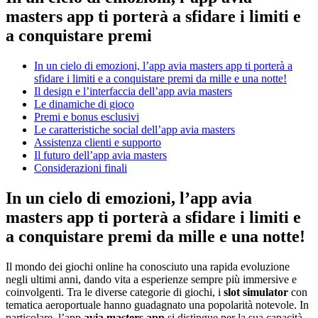
masters app ti porterà a sfidare i limiti e
a conquistare premi
In un cielo di emozioni, l’app avia masters app ti porterà a
sfidare i limiti e a conquistare premi da mille e una notte!
Il design e l’interfaccia dell’app avia masters
Le dinamiche di gioco
Premi e bonus esclusivi
Le caratteristiche social dell’app avia masters
Assistenza clienti e supporto
Il futuro dell’app avia masters
Considerazioni finali
In un cielo di emozioni, l’app avia
masters app ti porterà a sfidare i limiti e
a conquistare premi da mille e una notte!
Il mondo dei giochi online ha conosciuto una rapida evoluzione
negli ultimi anni, dando vita a esperienze sempre più immersive e
coinvolgenti. Tra le diverse categorie di giochi, i
slot simulator
con
tematica aeroportuale hanno guadagnato una popolarità notevole. In
particolare, l’app
avia masters app
si distingue per la sua capacità