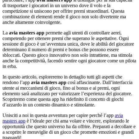
di trasportare i giocatori in un universo dove il volo e la
competizione si uniscono per offrire premi straordinari. Questa
combinazione di elementi rende il gioco non solo divertente ma
anche altamente coinvolgente.
La
avia masters app
permette agli utenti di controllare aerei,
competendo per ottenere premi che superano le aspettative. Ogni
sessione di gioco è un’avventura unica, dove le abilità del giocatore
determinano il numero di premi e bonus che possono essere
sbloccati. Questo gioco innovativo non solo intrattiene, ma stimola
anche la competitività, facendo sentire ogni giocatore come un pilota
in erba.
In questo articolo, esploreremo in dettaglio tutti gli aspetti che
rendono l’app
avia masters app
così affascinante. Dall’interfaccia
utente ai meccanismi di gioco, fino ai bonus e ai premi, ogni
elemento sarà analizzato per valorizzare l’esperienza del giocatore.
Scopriremo come questa app ha ridefinito il concetto di giochi
d’azzardo in un contesto dinamico e stimolante.
Unisciti a noi in questa avventura per capire perché l’app
avia
masters app
è l’ideale per chi ama volare e vincere, esplorando le
opportunità che questo universo ha da offrire. Preparati a decollare e
a scoprire le meraviglie di un gioco che promette emozioni e grandi
traguardi!