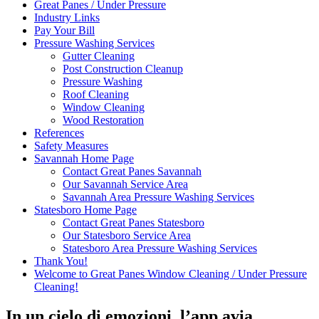
Great Panes / Under Pressure
Industry Links
Pay Your Bill
Pressure Washing Services
Gutter Cleaning
Post Construction Cleanup
Pressure Washing
Roof Cleaning
Window Cleaning
Wood Restoration
References
Safety Measures
Savannah Home Page
Contact Great Panes Savannah
Our Savannah Service Area
Savannah Area Pressure Washing Services
Statesboro Home Page
Contact Great Panes Statesboro
Our Statesboro Service Area
Statesboro Area Pressure Washing Services
Thank You!
Welcome to Great Panes Window Cleaning / Under Pressure
Cleaning!
In un cielo di emozioni, l’app avia